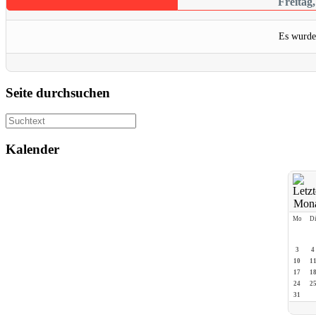
Freitag
Es wurde
Seite durchsuchen
Kalender
Mo
D
3
4
10
1
17
1
24
2
31