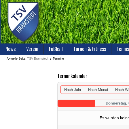
News
Verein
Fußball
Turnen & Fitness
Tennis
Aktuelle Seite:
TSV Bramstedt
Termine
Terminkalender
Nach Jahr
Nach Monat
Nach W
Donnerstag, 
Es wurden kein