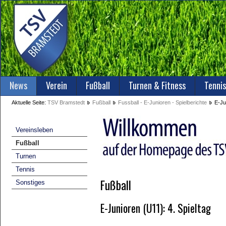
News
Verein
Fußball
Turnen & Fitness
Tennis
Aktuelle Seite:
TSV Bramstedt
Fußball
Fussball - E-Junioren - Spielberichte
E-Ju
Vereinsleben
Fußball
Turnen
Tennis
Fußball
Sonstiges
E-Junioren (U11): 4. Spieltag