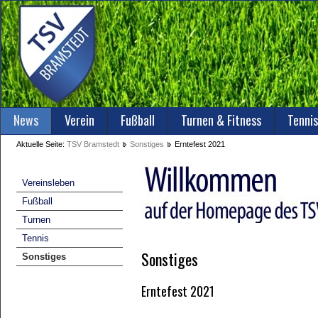
News
Verein
Fußball
Turnen & Fitness
Tennis
Aktuelle Seite:
TSV Bramstedt
Sonstiges
Erntefest 2021
Vereinsleben
Fußball
Turnen
Tennis
Sonstiges
Sonstiges
Erntefest 2021