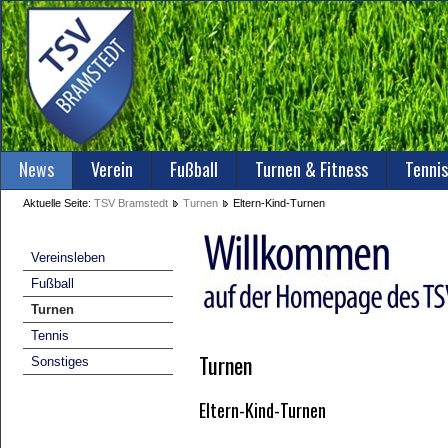
News
Verein
Fußball
Turnen & Fitness
Tennis
Aktuelle Seite:
TSV Bramstedt
Turnen
Eltern-Kind-Turnen
Vereinsleben
Fußball
Turnen
Tennis
Turnen
Sonstiges
Eltern-Kind-Turnen