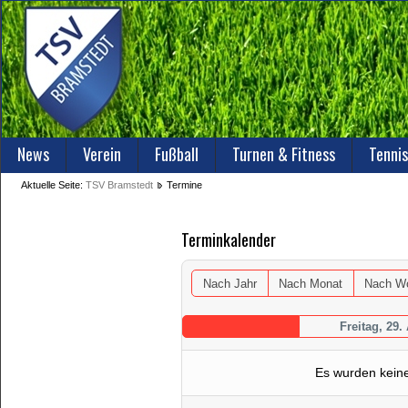
News
Verein
Fußball
Turnen & Fitness
Tennis
Aktuelle Seite:
TSV Bramstedt
Termine
Terminkalender
Nach Jahr
Nach Monat
Nach W
Freitag, 29.
Es wurden kein