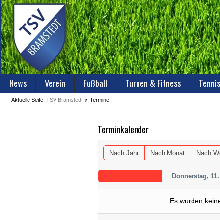
News
Verein
Fußball
Turnen & Fitness
Tennis
Aktuelle Seite:
TSV Bramstedt
Termine
Terminkalender
Nach Jahr
Nach Monat
Nach W
Donnerstag, 11
Es wurden kein