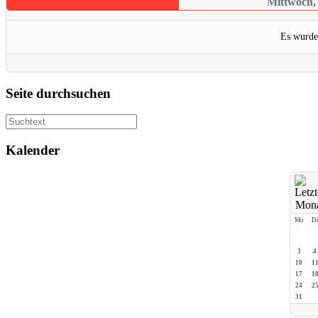
Mittwoch,
Es wurde
Seite durchsuchen
Kalender
Mo
D
3
4
10
1
17
1
24
2
31