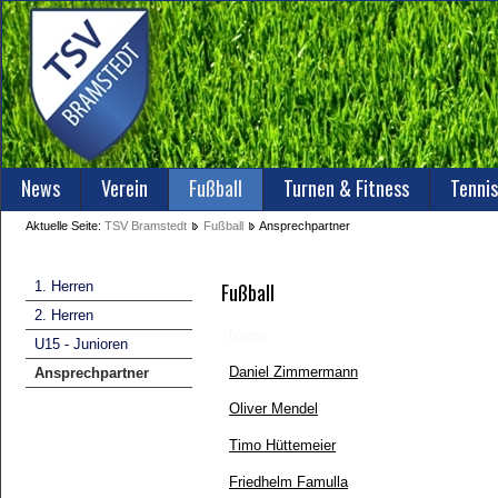
News
Verein
Fußball
Turnen & Fitness
Tennis
Aktuelle Seite:
TSV Bramstedt
Fußball
Ansprechpartner
1. Herren
Fußball
2. Herren
Name
U15 - Junioren
Daniel Zimmermann
Ansprechpartner
Oliver Mendel
Timo Hüttemeier
Friedhelm Famulla