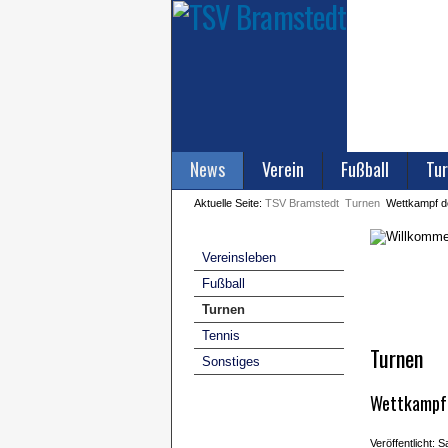
News
Verein
Fußball
Tur
Aktuelle Seite:
TSV Bramstedt
Turnen
Wettkampf de
Vereinsleben
Fußball
Turnen
Tennis
Turnen
Sonstiges
Wettkampf d
Veröffentlicht: