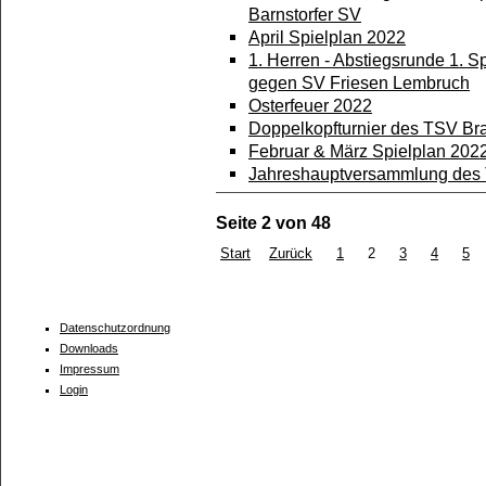
Barnstorfer SV
April Spielplan 2022
1. Herren - Abstiegsrunde 1. S
gegen SV Friesen Lembruch
Osterfeuer 2022
Doppelkopfturnier des TSV Br
Februar & März Spielplan 202
Jahreshauptversammlung des T
Seite 2 von 48
Start
Zurück
1
2
3
4
5
Datenschutzordnung
Downloads
Impressum
Login