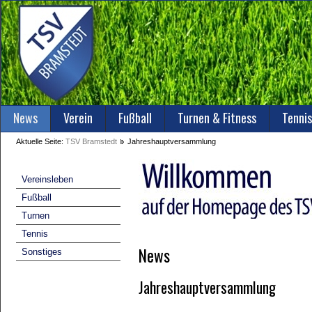
News
Verein
Fußball
Turnen & Fitness
Tennis
Aktuelle Seite:
TSV Bramstedt
Jahreshauptversammlung
Vereinsleben
Fußball
Turnen
Tennis
News
Sonstiges
Jahreshauptversammlung